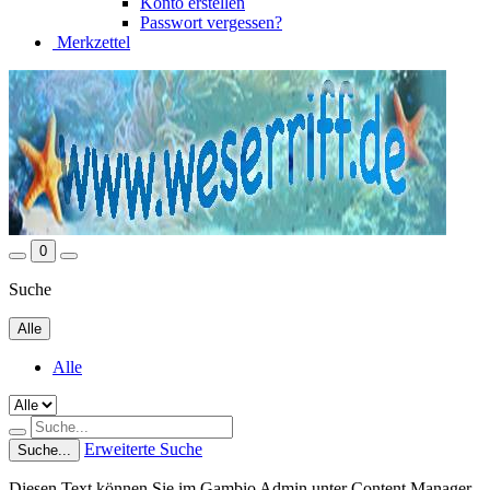
Konto erstellen
Passwort vergessen?
Merkzettel
0
Suche
Alle
Alle
Erweiterte Suche
Suche...
Diesen Text können Sie im Gambio Admin unter Content Manager -