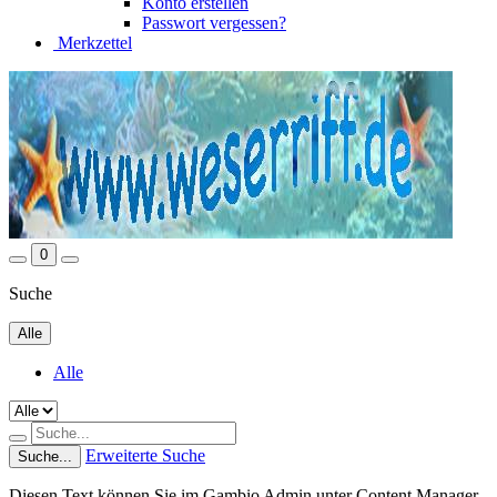
Konto erstellen
Passwort vergessen?
Merkzettel
0
Suche
Alle
Alle
Erweiterte Suche
Suche...
Diesen Text können Sie im Gambio Admin unter Content Manager -