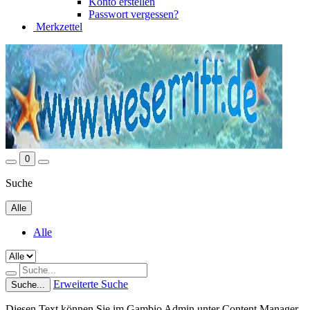
Konto erstellen
Passwort vergessen?
Merkzettel
0
Suche
Alle
Alle
Erweiterte Suche
Suche...
Diesen Text können Sie im Gambio Admin unter Content Manager -