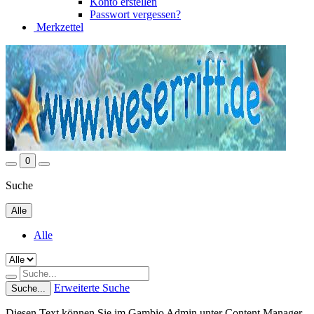
Konto erstellen
Passwort vergessen?
Merkzettel
0
Suche
Alle
Alle
Erweiterte Suche
Suche...
Diesen Text können Sie im Gambio Admin unter Content Manager -