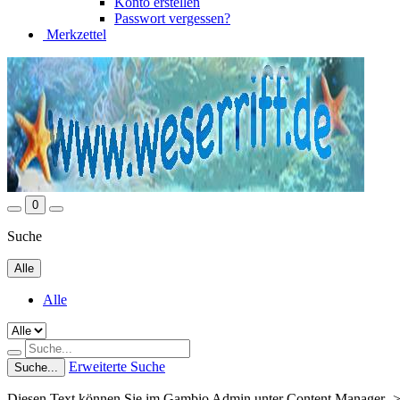
Konto erstellen
Passwort vergessen?
Merkzettel
0
Suche
Alle
Alle
Erweiterte Suche
Suche...
Diesen Text können Sie im Gambio Admin unter Content Manager ->