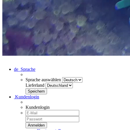
de
Sprache
Sprache auswählen
Lieferland
Kundenlogin
Kundenlogin