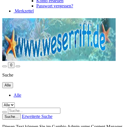
Konto erstellen
Passwort vergessen?
Merkzettel
0
Suche
Alle
Alle
Erweiterte Suche
Suche...
Diesen Text können Sie im Gambio Admin unter Content Manager -