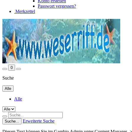
Konto erstellen
Passwort vergessen?
Merkzettel
0
Suche
Alle
Alle
Erweiterte Suche
Suche...
Diesen Text können Sie im Gambio Admin unter Content Manager ->