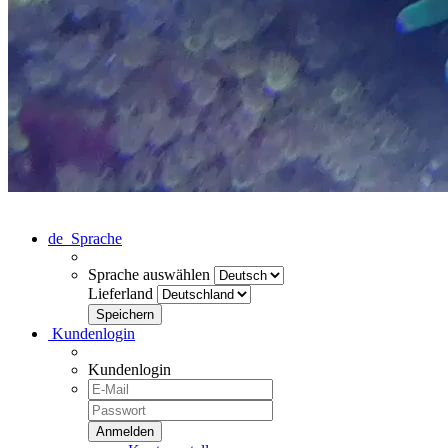
de
Sprache
Sprache auswählen
Lieferland
Kundenlogin
Kundenlogin