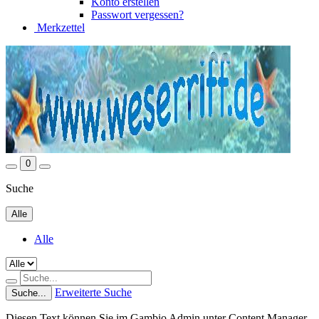
Konto erstellen
Passwort vergessen?
Merkzettel
0
Suche
Alle
Alle
Erweiterte Suche
Suche...
Diesen Text können Sie im Gambio Admin unter Content Manager -