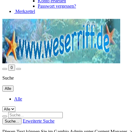
Konto erstellen
Passwort vergessen?
Merkzettel
0
Suche
Alle
Alle
Erweiterte Suche
Suche...
Diesen Text können Sie im Gambio Admin unter Content Manager ->