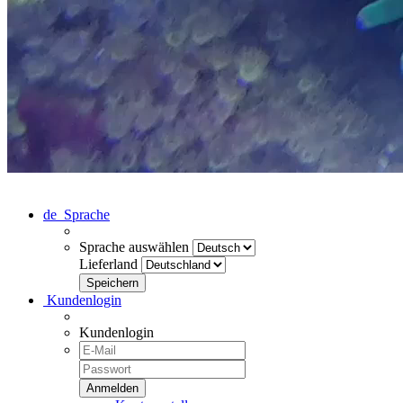
de
Sprache
Sprache auswählen
Lieferland
Kundenlogin
Kundenlogin