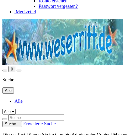
Konto erstellen
Passwort vergessen?
Merkzettel
0
Suche
Alle
Alle
Erweiterte Suche
Suche...
Diesen Text können Sie im Gambio Admin unter Content Manager -