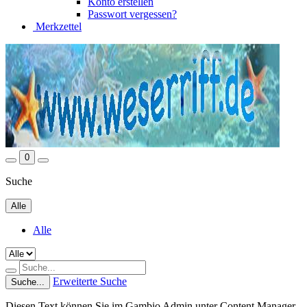
Konto erstellen
Passwort vergessen?
Merkzettel
0
Suche
Alle
Alle
Erweiterte Suche
Suche...
Diesen Text können Sie im Gambio Admin unter Content Manager -