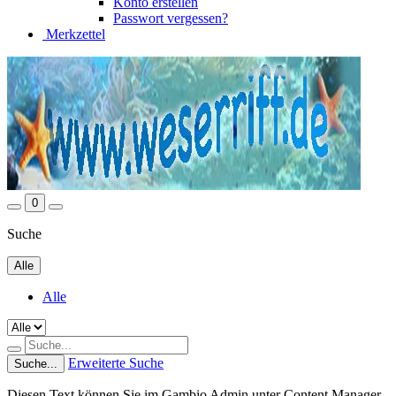
Konto erstellen
Passwort vergessen?
Merkzettel
0
Suche
Alle
Alle
Erweiterte Suche
Suche...
Diesen Text können Sie im Gambio Admin unter Content Manager -