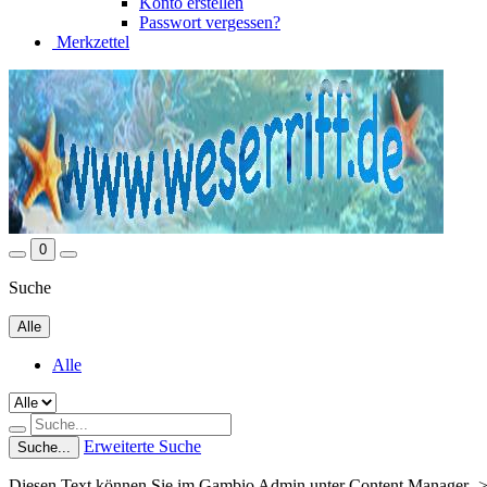
Konto erstellen
Passwort vergessen?
Merkzettel
0
Suche
Alle
Alle
Erweiterte Suche
Suche...
Diesen Text können Sie im Gambio Admin unter Content Manager ->