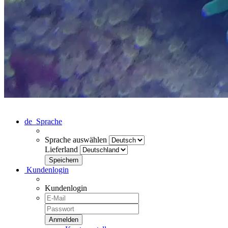
de
Sprache
Sprache auswählen
Lieferland
Kundenlogin
Kundenlogin