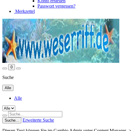
Konto erstellen
Passwort vergessen?
Merkzettel
0
Suche
Alle
Alle
Erweiterte Suche
Suche...
Diesen Text können Sie im Gambio Admin unter Content Manager ->