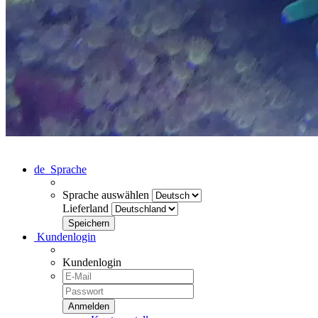
de
Sprache
Sprache auswählen
Lieferland
Kundenlogin
Kundenlogin