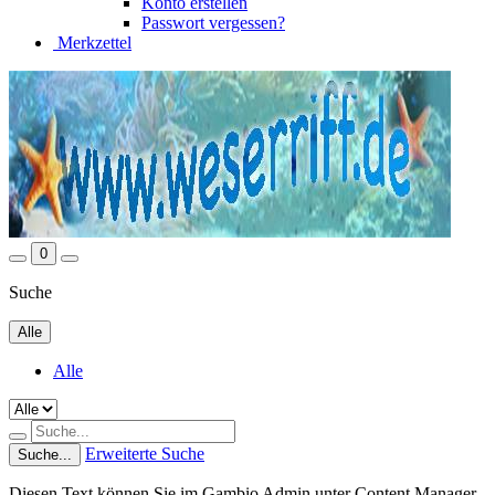
Konto erstellen
Passwort vergessen?
Merkzettel
0
Suche
Alle
Alle
Erweiterte Suche
Suche...
Diesen Text können Sie im Gambio Admin unter Content Manager -