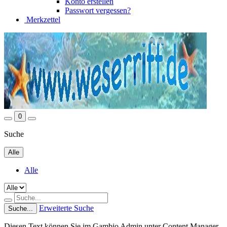
Konto erstellen
Passwort vergessen?
Merkzettel
0
Suche
Alle
Alle
Erweiterte Suche
Suche...
Diesen Text können Sie im Gambio Admin unter Content Manager -