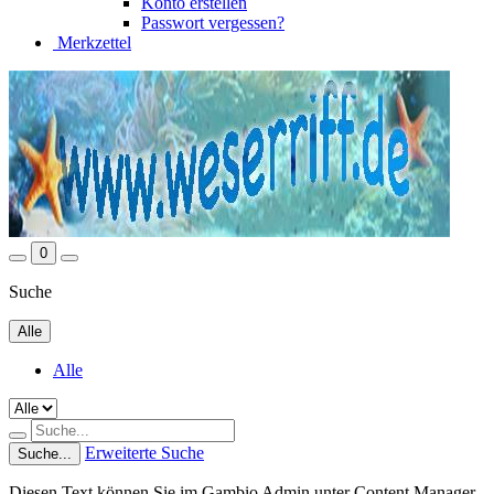
Konto erstellen
Passwort vergessen?
Merkzettel
0
Suche
Alle
Alle
Erweiterte Suche
Suche...
Diesen Text können Sie im Gambio Admin unter Content Manager -