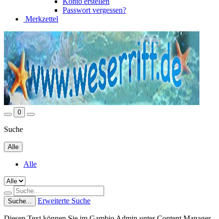
Konto erstellen
Passwort vergessen?
Merkzettel
0
Suche
Alle
Alle
Erweiterte Suche
Suche...
Diesen Text können Sie im Gambio Admin unter Content Manager -