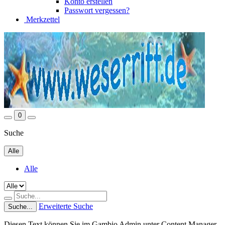
Konto erstellen
Passwort vergessen?
Merkzettel
0
Suche
Alle
Alle
Erweiterte Suche
Suche...
Diesen Text können Sie im Gambio Admin unter Content Manager -