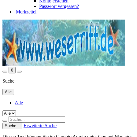
Konto erstellen
Passwort vergessen?
Merkzettel
0
Suche
Alle
Alle
Erweiterte Suche
Suche...
Diesen Text können Sie im Gambio Admin unter Content Manager -