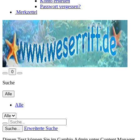
Konto erstellen
Passwort vergessen?
Merkzettel
0
Suche
Alle
Alle
Erweiterte Suche
Suche...
Diesen Text können Sie im Gambio Admin unter Content Manager -