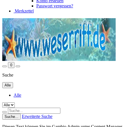
Konto erstellen
Passwort vergessen?
Merkzettel
0
Suche
Alle
Alle
Erweiterte Suche
Suche...
Diesen Text können Sie im Gambio Admin unter Content Manager -