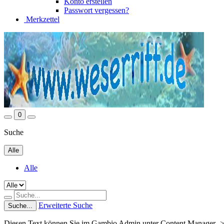
Konto erstellen
Passwort vergessen?
Merkzettel
0
Suche
Alle
Alle
Erweiterte Suche
Suche...
Diesen Text können Sie im Gambio Admin unter Content Manager ->