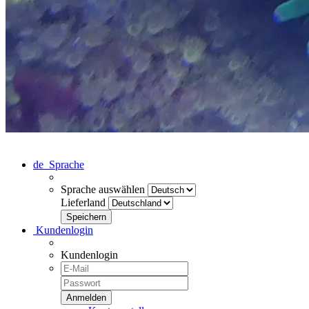
de
Sprache
Sprache auswählen
Lieferland
Kundenlogin
Kundenlogin