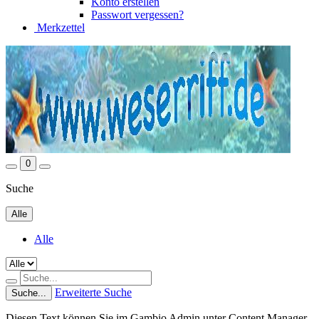
Konto erstellen
Passwort vergessen?
Merkzettel
0
Suche
Alle
Alle
Erweiterte Suche
Suche...
Diesen Text können Sie im Gambio Admin unter Content Manager -