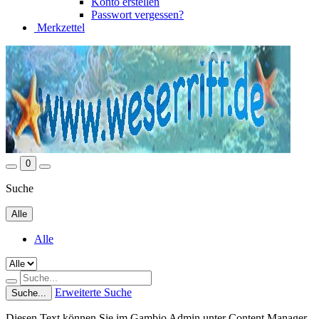
Konto erstellen
Passwort vergessen?
Merkzettel
0
Suche
Alle
Alle
Erweiterte Suche
Suche...
Diesen Text können Sie im Gambio Admin unter Content Manager -