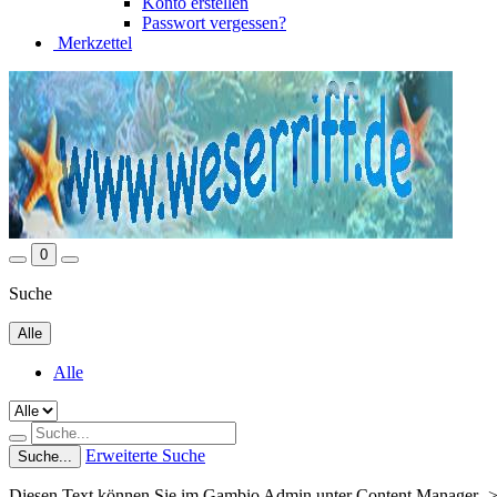
Konto erstellen
Passwort vergessen?
Merkzettel
0
Suche
Alle
Alle
Erweiterte Suche
Suche...
Diesen Text können Sie im Gambio Admin unter Content Manager ->