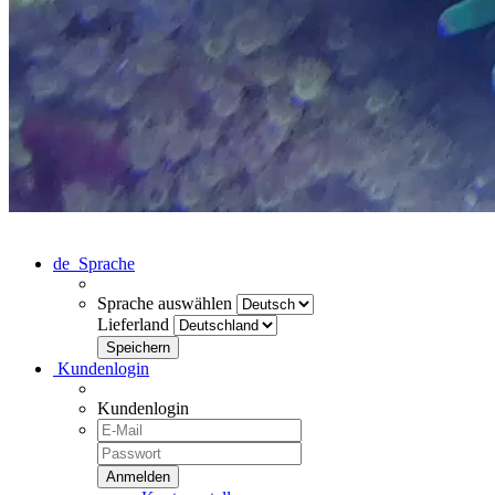
de
Sprache
Sprache auswählen
Lieferland
Kundenlogin
Kundenlogin