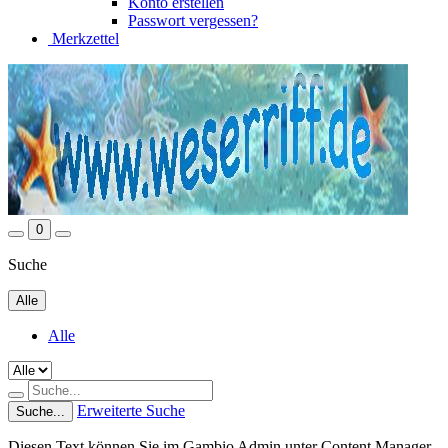
Konto erstellen
Passwort vergessen?
Merkzettel
0
Suche
Alle
Alle
Erweiterte Suche
Suche...
Diesen Text können Sie im Gambio Admin unter Content Manager -