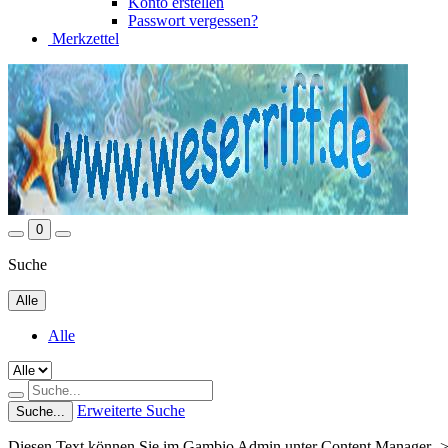
Konto erstellen
Passwort vergessen?
Merkzettel
0
Suche
Alle
Alle
Erweiterte Suche
Suche...
Diesen Text können Sie im Gambio Admin unter Content Manager ->