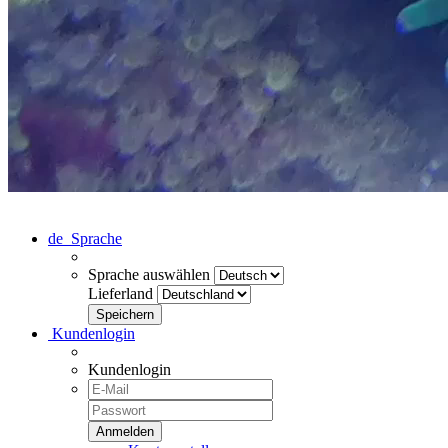
de
Sprache
Sprache auswählen
Lieferland
Kundenlogin
Kundenlogin