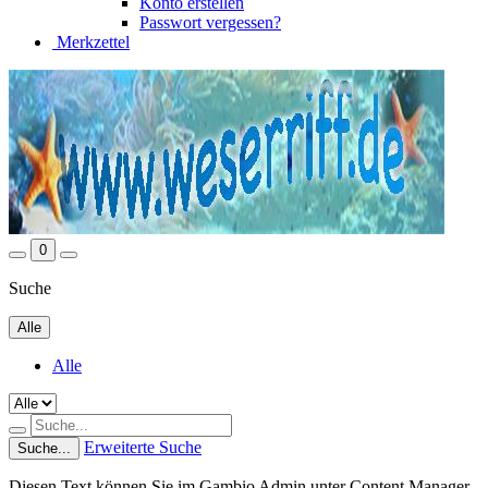
Konto erstellen
Passwort vergessen?
Merkzettel
0
Suche
Alle
Alle
Erweiterte Suche
Suche...
Diesen Text können Sie im Gambio Admin unter Content Manager -