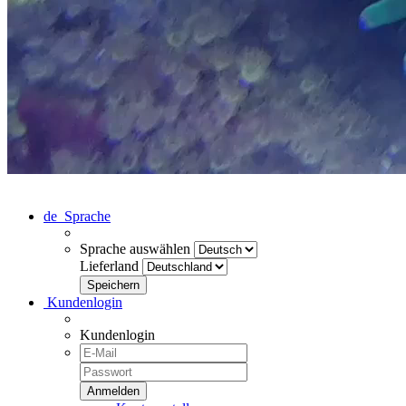
de
Sprache
Sprache auswählen
Lieferland
Kundenlogin
Kundenlogin