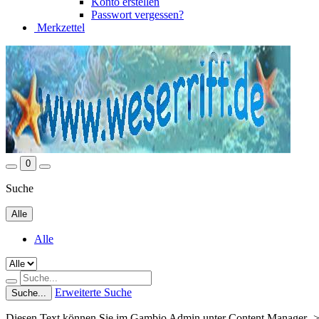
Konto erstellen
Passwort vergessen?
Merkzettel
0
Suche
Alle
Alle
Erweiterte Suche
Suche...
Diesen Text können Sie im Gambio Admin unter Content Manager ->