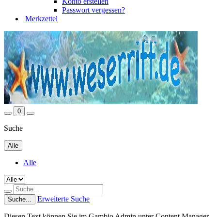
Konto erstellen
Passwort vergessen?
Merkzettel
0
Suche
Alle
Alle
Erweiterte Suche
Suche...
Diesen Text können Sie im Gambio Admin unter Content Manager -