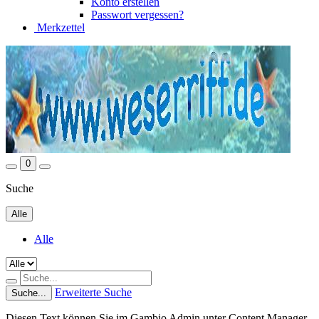
Konto erstellen
Passwort vergessen?
Merkzettel
0
Suche
Alle
Alle
Erweiterte Suche
Suche...
Diesen Text können Sie im Gambio Admin unter Content Manager -