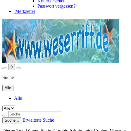
Konto erstellen
Passwort vergessen?
Merkzettel
0
Suche
Alle
Alle
Erweiterte Suche
Suche...
Diesen Text können Sie im Gambio Admin unter Content Manager -